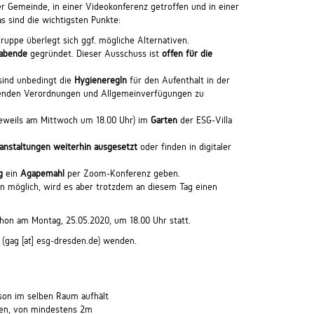
r Gemeinde, in einer Videokonferenz getroffen und in einer
 sind die wichtigsten Punkte:
gruppe überlegt sich ggf. mögliche Alternativen.
abende
gegründet. Dieser Ausschuss ist
offen für die
sind unbedingt die
Hygieneregln
für den Aufenthalt in der
enden Verordnungen und Allgemeinverfügungen zu
jeweils am Mittwoch um 18.00 Uhr) im
Garten
der ESG-Villa
anstaltungen weiterhin ausgesetzt
oder finden in digitaler
g
ein
Agapemahl
per Zoom-Konferenz geben.
nn möglich, wird es aber trotzdem an diesem Tag einen
hon am Montag, 25.05.2020, um 18.00 Uhr statt.
 (
gag
[at]
esg-dresden.de
) wenden.
son im selben Raum aufhält
ren, von mindestens 2m