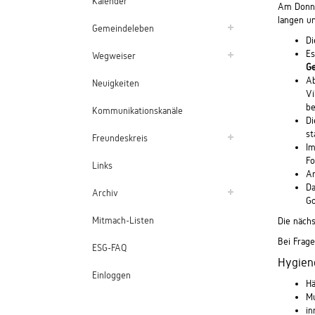
Kalender
Am Donne
langen u
Gemeindeleben
D
Es
Wegweiser
G
Ab
Neuigkeiten
Vi
be
Kommunikationskanäle
D
st
Freundeskreis
Im
Fo
Links
A
D
Archiv
Go
Mitmach-Listen
Die näch
Bei Frag
ESG-FAQ
Hygiene
Einloggen
Hä
Mu
in