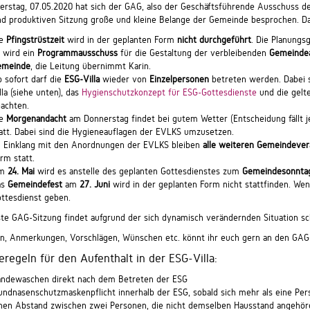
rstag, 07.05.2020 hat sich der GAG, also der Geschäftsführende Ausschuss de
nd produktiven Sitzung große und kleine Belange der Gemeinde besprochen. Das
ie
Pfingstrüstzeit
wird in der geplanten Form
nicht durchgeführt
. Die Planungs
 wird ein
Programmausschuss
für die Gestaltung der verbleibenden
Gemeinde
emeinde
, die Leitung übernimmt Karin.
 sofort darf die
ESG-Villa
wieder von
Einzelpersonen
betreten werden. Dabei 
lla (siehe unten), das
Hygienschutzkonzept für ESG-Gottesdienste
und die gelt
achten.
ie
Morgenandacht
am Donnerstag findet bei gutem Wetter (Entscheidung fällt 
att. Dabei sind die Hygieneauflagen der EVLKS umzusetzen.
 Einklang mit den Anordnungen der EVLKS bleiben
alle weiteren Gemeindever
rm statt.
m
24. Mai
wird es anstelle des geplanten Gottesdienstes zum
Gemeindesonnta
as
Gemeindefest
am
27. Juni
wird in der geplanten Form nicht stattfinden. We
ttesdienst geben.
ste GAG-Sitzung findet aufgrund der sich dynamisch verändernden Situation sc
en, Anmerkungen, Vorschlägen, Wünschen etc. könnt ihr euch gern an den GAG
regeln für den Aufenthalt in der ESG-Villa:
ndewaschen direkt nach dem Betreten der ESG
ndnasenschutzmaskenpflicht innerhalb der ESG, sobald sich mehr als eine Per
nen Abstand zwischen zwei Personen, die nicht demselben Hausstand angehö