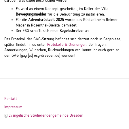
darüber, was dabei besprochen wurde:
Es wird an einem Konzept gearbeitet, im Keller der Villa
Bewegungsmelder
für die Beleuchtung zu installieren.
Für die
Adventsrüstzeit 2025
wurde das Rüstzeitheim Reimer
Mager in Rosenthal-Bielatal gemietet.
Der ESG schafft sich neue
Kugelschreiber
an.
Das Protokoll der GAG-Sitzung befindet sich derzeit noch in Gegenlese,
später findet ihr es unter
Protokolle & Ordnungen
. Bei Fragen,
Anmerkungen, Wünschen, Rückmeldungen etc. könnt ihr euch gern an
den GAG (
gag
[at]
esg-dresden.de
) wenden!
Kontakt
Impressum
©
Evangelische Studierendengemeinde Dresden