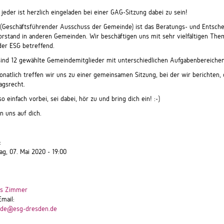
jeder ist herzlich eingeladen bei einer GAG-Sitzung dabei zu sein!
(Geschäftsführender Ausschuss der Gemeinde) ist das Beratungs- und Entsche
rstand in anderen Gemeinden. Wir beschäftigen uns mit sehr vielfältigen Them
der ESG betreffend.
 sind 12 gewählte Gemeindemitglieder mit unterschiedlichen Aufgabenbereiche
natlich treffen wir uns zu einer gemeinsamen Sitzung, bei der wir berichten,
agsrecht.
 einfach vorbei, sei dabei, hör zu und bring dich ein! :-)
n uns auf dich.
:
g, 07. Mai 2020 - 19:00
es Zimmer
Email:
nde@esg-dresden.de