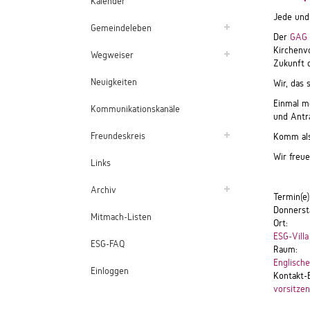
Kalender
Jede und 
Gemeindeleben
Der
GAG
Kirchenvo
Wegweiser
Zukunft 
Neuigkeiten
Wir, das
Einmal mo
Kommunikationskanäle
und Antr
Freundeskreis
Komm also
Wir freue
Links
Archiv
Termin(e)
Donnersta
Mitmach-Listen
Ort:
ESG-Villa
ESG-FAQ
Raum:
Englisch
Einloggen
Kontakt-
vorsitze