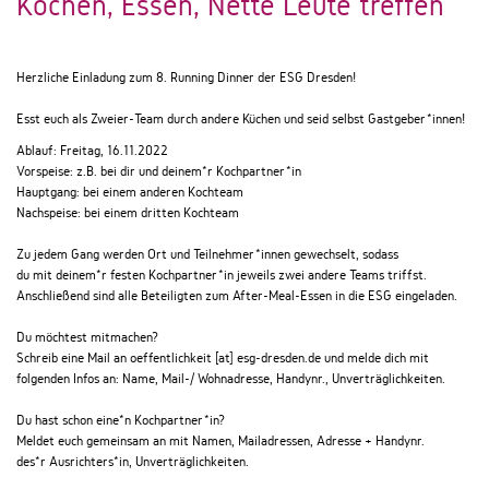
Kochen, Essen, Nette Leute treffen
Herzliche Einladung zum
8. Running Dinner der ESG Dresden!
Esst euch als Zweier-Team durch andere Küchen und seid selbst Gastgeber*innen!
Ablauf: Freitag, 16.11.2022
Vorspeise: z.B. bei dir und deinem*r Kochpartner*in
Hauptgang: bei einem anderen Kochteam
Nachspeise: bei einem dritten Kochteam
Zu jedem Gang werden Ort und Teilnehmer*innen gewechselt, sodass
du mit deinem*r festen Kochpartner*in jeweils zwei andere Teams triffst.
Anschließend
sind alle Beteiligten zum
After-Meal-Essen
in die ESG eingeladen.
Du möchtest mitmachen?
Schreib eine Mail an
oeffentlichkeit
[at]
esg-dresden.de
und melde dich mit
folgenden Infos an: Name, Mail-/ Wohnadresse, Handynr., Unverträglichkeiten.
Du hast schon eine*n Kochpartner*in?
Meldet euch gemeinsam an mit Namen, Mailadressen, Adresse + Handynr.
des*r Ausrichters*in, Unverträglichkeiten.