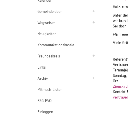
Kalender
Hallo zu
Gemeindeleben
unter de
wir brav 
Wegweiser
Sei doch
Neuigkeiten
Wir freue
Viele Gr
Kommunikationskanäle
Freundeskreis
Referent
Vertraue
Links
Termin(e)
Sonntag,
Archiv
Ort:
Zionskirc
Mitmach-Listen
Kontakt-
vertraue
ESG-FAQ
Einloggen