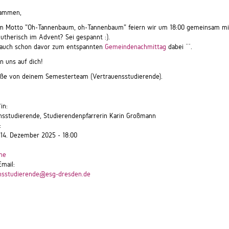
sammen,
m Motto "Oh-Tannenbaum, oh-Tannenbaum" feiern wir um 18:00 gemeinsam mit d
lutherisch im Advent? Sei gespannt :).
 auch schon davor zum entspannten
Gemeindenachmittag
dabei ^^.
n uns auf dich!
üße von deinem Semesterteam (Vertrauensstudierende).
*in:
nsstudierende, Studierendenpfarrerin Karin Großmann
:
 14. Dezember 2025 - 18:00
he
Email:
nsstudierende@esg-dresden.de