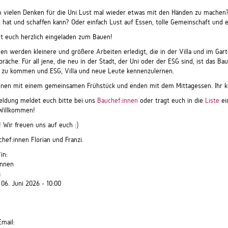
 vielen Denken für die Uni Lust mal wieder etwas mit den Händen zu machen? .
 hat und schaffen kann? Oder einfach Lust auf Essen, tolle Gemeinschaft und 
lt euch herzlich eingeladen zum Bauen!
n werden kleinere und größere Arbeiten erledigt, die in der Villa und im Gart
räche. Für all jene, die neu in der Stadt, der Uni oder der ESG sind, ist das B
 zu kommen und ESG, Villa und neue Leute kennenzulernen.
nnen mit einem gemeinsamen Frühstück und enden mit dem Mittagessen. Ihr k
ldung meldet euch bitte bei uns
Bauchef:innen
oder tragt euch in die
Liste
ei
 Willkommen!
! Wir freuen uns auf euch :)
hef:innen Florian und Franzi.
*in:
innen
:
 06. Juni 2026 -
10:00
Email: