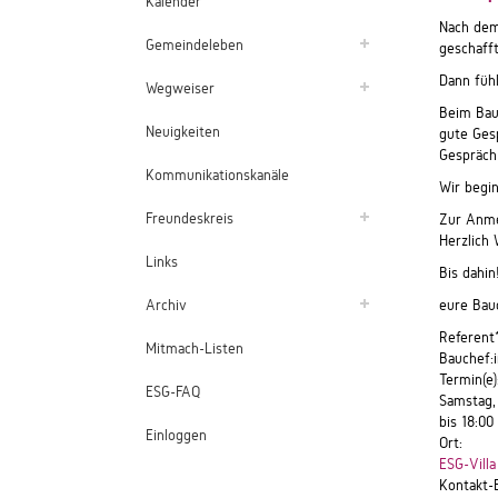
Kalender
Nach dem
Gemeindeleben
geschafft
Dann füh
Wegweiser
Beim Baue
Neuigkeiten
gute Gesp
Gespräch
Kommunikationskanäle
Wir begi
Freundeskreis
Zur Anme
Herzlich
Links
Bis dahin
Archiv
eure Bauc
Referent
Mitmach-Listen
Bauchef:
Termin(e)
ESG-FAQ
Samstag,
bis
18:00
Einloggen
Ort:
ESG-Villa
Kontakt-