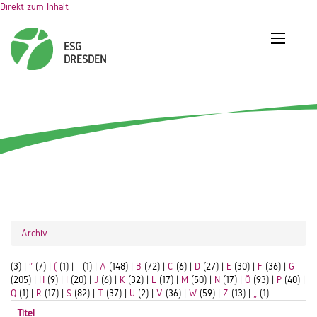
Direkt zum Inhalt
Archiv
(3)
|
"
(7)
|
(
(1)
|
-
(1)
|
A
(148)
|
B
(72)
|
C
(6)
|
D
(27)
|
E
(30)
|
F
(36)
|
G
(205)
|
H
(9)
|
I
(20)
|
J
(6)
|
K
(32)
|
L
(17)
|
M
(50)
|
N
(17)
|
Ö
(93)
|
P
(40)
|
Q
(1)
|
R
(17)
|
S
(82)
|
T
(37)
|
U
(2)
|
V
(36)
|
W
(59)
|
Z
(13)
|
„
(1)
Titel