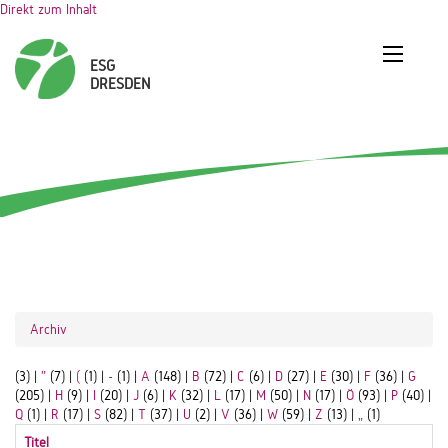
Direkt zum Inhalt
Archiv
(3)
|
"
(7)
|
(
(1)
|
-
(1)
|
A
(148)
|
B
(72)
|
C
(6)
|
D
(27)
|
E
(30)
|
F
(36)
|
G
(205)
|
H
(9)
|
I
(20)
|
J
(6)
|
K
(32)
|
L
(17)
|
M
(50)
|
N
(17)
|
Ö
(93)
|
P
(40)
|
Q
(1)
|
R
(17)
|
S
(82)
|
T
(37)
|
U
(2)
|
V
(36)
|
W
(59)
|
Z
(13)
|
„
(1)
Titel