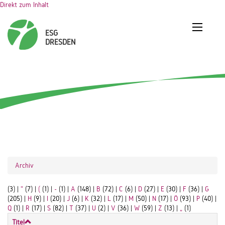
Direkt zum Inhalt
Archiv
(3)
|
"
(7)
|
(
(1)
|
-
(1)
|
A
(148)
|
B
(72)
|
C
(6)
|
D
(27)
|
E
(30)
|
F
(36)
|
G
(205)
|
H
(9)
|
I
(20)
|
J
(6)
|
K
(32)
|
L
(17)
|
M
(50)
|
N
(17)
|
Ö
(93)
|
P
(40)
|
Q
(1)
|
R
(17)
|
S
(82)
|
T
(37)
|
U
(2)
|
V
(36)
|
W
(59)
|
Z
(13)
|
„
(1)
Titel